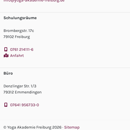
info@yoga-akademie-freiburg.de
Schulungsräume
Brombergstr. 17c
79102 Freiburg
0761 214111-6
Anfahrt
Büro
Denzlinger Str. 1/3
79312 Emmendingen
07641 956733-0
© Yoga Akademie Freiburg 2026
·
Sitemap