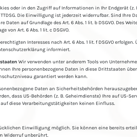
kies oder in den Zugriff auf Informationen in Ihr Endgerät (z. 
TTDSG. Die Einwilligung ist jederzeit widerrufbar. Sind Ihre 
e Daten auf Grundlage des Art. 6 Abs. 1 lit. b DSGVO. Des Weite
e von Art. 6 Abs. 1 lit. c DSGVO.
chtigten Interesses nach Art. 6 Abs. 1 lit. f DSGVO erfolgen. Ü
atenschutzerklärung informiert.
tstaaten
Wir verwenden unter anderem Tools von Unternehmen 
können Ihre personenbezogene Daten in diese Drittstaaten über
enschutzniveau garantiert werden kann.
sonenbezogene Daten an Sicherheitsbehörden herauszugeben, 
den, dass US-Behörden (z. B. Geheimdienste) Ihre auf US-S
auf diese Verarbeitungstätigkeiten keinen Einfluss.
cklichen Einwilligung möglich. Sie können eine bereits erteil
om Widerruf unberührt.