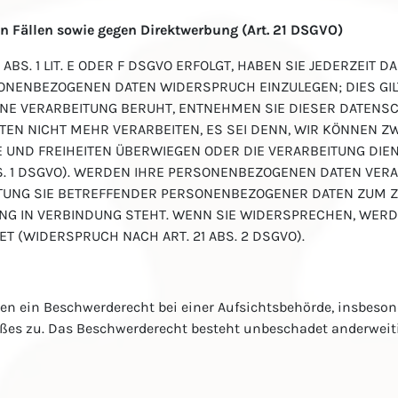
 Fällen sowie gegen Direktwerbung (Art. 21 DSGVO)
BS. 1 LIT. E ODER F DSGVO ERFOLGT, HABEN SIE JEDERZEIT 
SONENBEZOGENEN DATEN WIDERSPRUCH EINZULEGEN; DIES GIL
 EINE VERARBEITUNG BERUHT, ENTNEHMEN SIE DIESER DATEN
EN NICHT MEHR VERARBEITEN, ES SEI DENN, WIR KÖNNEN 
TE UND FREIHEITEN ÜBERWIEGEN ODER DIE VERARBEITUNG DI
. 1 DSGVO). WERDEN IHRE PERSONENBEZOGENEN DATEN VERAR
ITUNG SIE BETREFFENDER PERSONENBEZOGENER DATEN ZUM Z
BUNG IN VERBINDUNG STEHT. WENN SIE WIDERSPRECHEN, WE
(WIDERSPRUCH NACH ART. 21 ABS. 2 DSGVO).
nen ein Beschwerderecht bei einer Aufsichtsbehörde, insbeson
oßes zu. Das Beschwerderecht besteht unbeschadet anderweitig