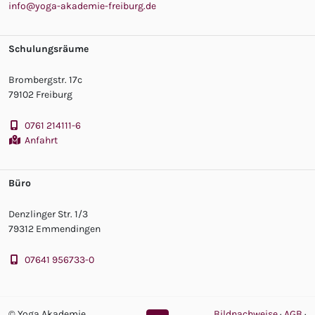
info@yoga-akademie-freiburg.de
Schulungsräume
Brombergstr. 17c
79102 Freiburg
0761 214111-6
Anfahrt
Büro
Denzlinger Str. 1/3
79312 Emmendingen
07641 956733-0
© Yoga Akademie
Bildnachweise
·
AGB
·