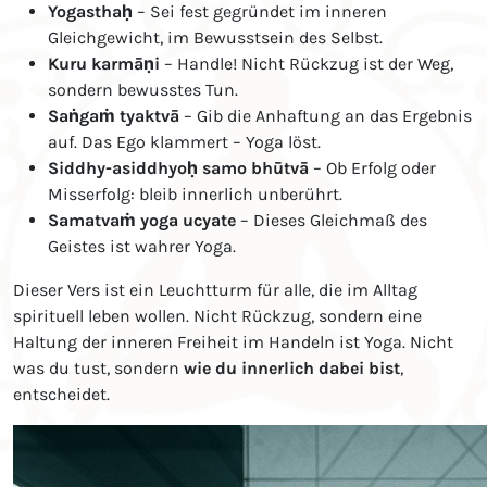
Yogasthaḥ
– Sei fest gegründet im inneren
Gleichgewicht, im Bewusstsein des Selbst.
Kuru karmāṇi
– Handle! Nicht Rückzug ist der Weg,
sondern bewusstes Tun.
Saṅgaṁ tyaktvā
– Gib die Anhaftung an das Ergebnis
auf. Das Ego klammert – Yoga löst.
Siddhy-asiddhyoḥ samo bhūtvā
– Ob Erfolg oder
Misserfolg: bleib innerlich unberührt.
Samatvaṁ yoga ucyate
– Dieses Gleichmaß des
Geistes ist wahrer Yoga.
Dieser Vers ist ein Leuchtturm für alle, die im Alltag
spirituell leben wollen. Nicht Rückzug, sondern eine
Haltung der inneren Freiheit im Handeln ist Yoga. Nicht
was du tust, sondern
wie du innerlich dabei bist
,
entscheidet.